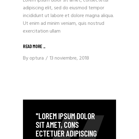
Lorem ipsum dolor sit amet, consectetur
adipiscing elit, sed do eiusmod tempor
incididunt ut labore et dolore magna aliqua.
Ut enim ad minim veniam, quis nostrud
exercitation ullam
READ MORE _
By
optura
13 noviembre, 2018
"LOREM IPSUM DOLOR
SIT AMET, CONS
ECTETUER ADIPISCING