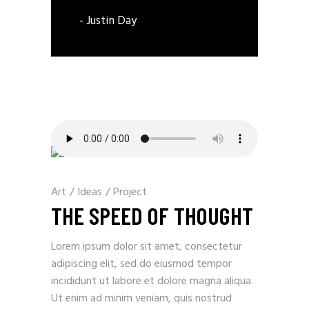
- Justin Day
Art
/
Ideas
/
Project
THE SPEED OF THOUGHT
Lorem ipsum dolor sit amet, consectetur
adipiscing elit, sed do eiusmod tempor
incididunt ut labore et dolore magna aliqua.
Ut enim ad minim veniam, quis nostrud