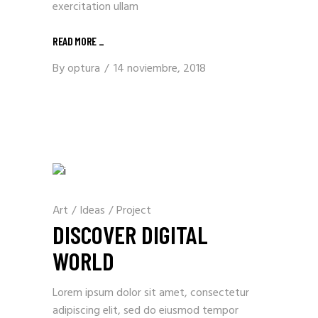
exercitation ullam
READ MORE _
By
optura
14 noviembre, 2018
Art
/
Ideas
/
Project
DISCOVER DIGITAL
WORLD
Lorem ipsum dolor sit amet, consectetur
adipiscing elit, sed do eiusmod tempor