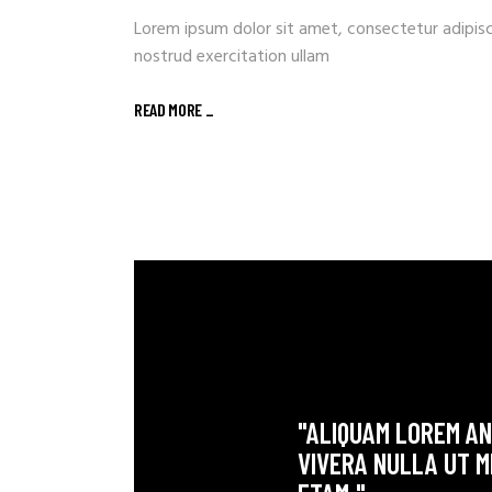
Lorem ipsum dolor sit amet, consectetur adipisc
nostrud exercitation ullam
READ MORE _
"ALIQUAM LOREM ANT
VIVERA NULLA UT M