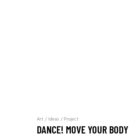
Art
/
Ideas
/
Project
DANCE! MOVE YOUR BODY