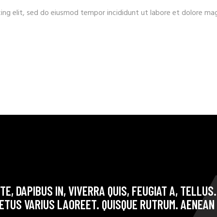
ing elit, sed do eiusmod tempor incididunt ut labore et dolore ma
E, DAPIBUS IN, VIVERRA QUIS, FEUGIAT A, TELLUS
ETUS VARIUS LAOREET. QUISQUE RUTRUM. AENEAN 