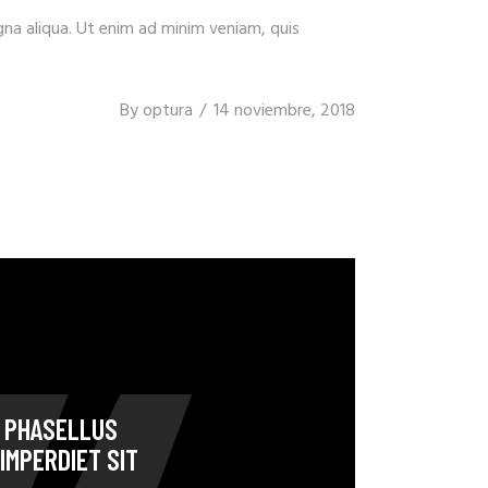
gna aliqua. Ut enim ad minim veniam, quis
By
optura
14 noviembre, 2018
. PHASELLUS
IMPERDIET SIT