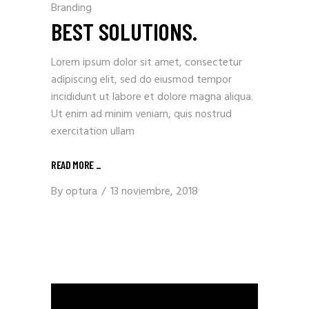
Branding
BEST SOLUTIONS.
Lorem ipsum dolor sit amet, consectetur
adipiscing elit, sed do eiusmod tempor
incididunt ut labore et dolore magna aliqua.
Ut enim ad minim veniam, quis nostrud
exercitation ullam
READ MORE _
By
optura
13 noviembre, 2018