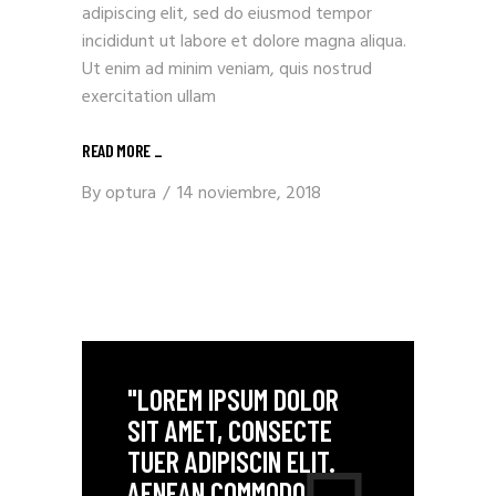
adipiscing elit, sed do eiusmod tempor
incididunt ut labore et dolore magna aliqua.
Ut enim ad minim veniam, quis nostrud
exercitation ullam
READ MORE _
By
optura
14 noviembre, 2018
"LOREM IPSUM DOLOR
SIT AMET, CONSECTE
TUER ADIPISCIN ELIT.
AENEAN COMMODO