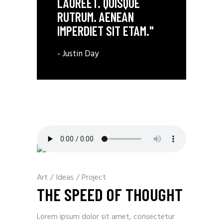
LAOREET. QUISQUE
RUTRUM. AENEAN
IMPERDIET SIT ETAM."
- Justin Day
Art
/
Ideas
/
Project
THE SPEED OF THOUGHT
Lorem ipsum dolor sit amet, consectetur