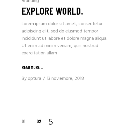
Branding
EXPLORE WORLD.
Lorem ipsum dolor sit amet, consectetur
adipiscing elit, sed do eiusmod tempor
incididunt ut labore et dolore magna aliqua.
Ut enim ad minim veniam, quis nostrud
exercitation ullam
READ MORE _
By
optura
13 noviembre, 2018
PAGINACIÓN
01
02