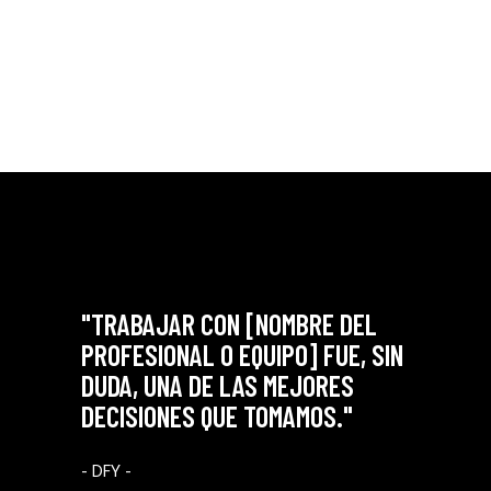
 BIEN
"TRABAJAR CON [NOMBRE DEL
"CADA
CIA
PROFESIONAL O EQUIPO] FUE, SIN
CADA 
DUDA, UNA DE LAS MEJORES
EL RE
NAL."
DECISIONES QUE TOMAMOS."
ESPEC
- DFY -
- Urduña