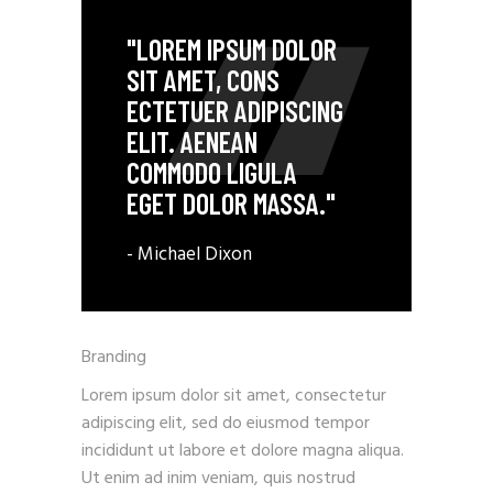
"LOREM IPSUM DOLOR
SIT AMET, CONS
ECTETUER ADIPISCING
ELIT. AENEAN
COMMODO LIGULA
EGET DOLOR MASSA."
- Michael Dixon
Branding
Lorem ipsum dolor sit amet, consectetur
adipiscing elit, sed do eiusmod tempor
incididunt ut labore et dolore magna aliqua.
Ut enim ad inim veniam, quis nostrud