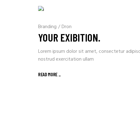
Branding
/
Dron
YOUR EXIBITION.
Lorem ipsum dolor sit amet, consectetur adipisc
nostrud exercitation ullam
READ MORE _