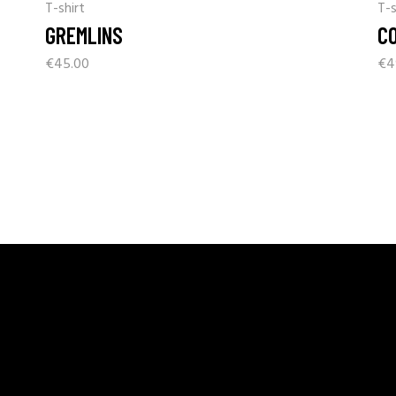
T-shirt
T-s
GREMLINS
C
€
45.00
€
4