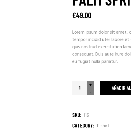
€
49.00
Lorem ipsum dolor sit amet, c
tempor incidid uter labore et
quis nostrud exercitation lam
consequat. Duis aute irure dolo
eu fugiat nulla pariatur.
Palm Springs Holidays quanti
+
AÑADIR A
-
SKU:
115
CATEGORY:
T-shirt