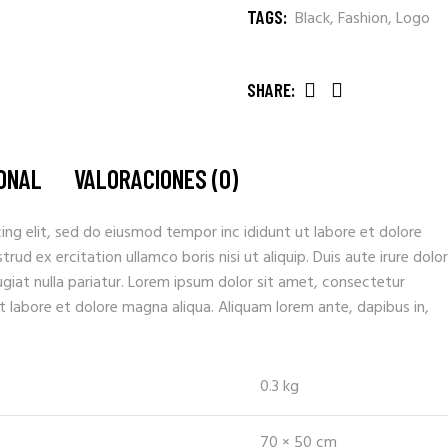
TAGS:
Black
,
Fashion
,
Logo
SHARE:
IONAL
VALORACIONES (0)
ing elit, sed do eiusmod tempor inc ididunt ut labore et dolore
ud ex ercitation ullamco boris nisi ut aliquip. Duis aute irure dolor
fugiat nulla pariatur. Lorem ipsum dolor sit amet, consectetur
t labore et dolore magna aliqua. Aliquam lorem ante, dapibus in,
0.3 kg
70 × 50 cm