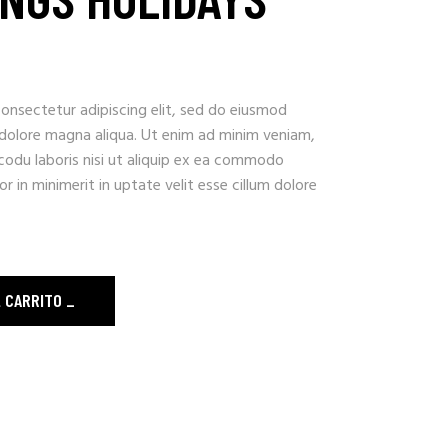
onsectetur adipiscing elit, sed do eiusmod
 dolore magna aliqua. Ut enim ad minim veniam,
codu laboris nisi ut aliquip ex ea commodo
r in minimerit in uptate velit esse cillum dolore
ty
L CARRITO