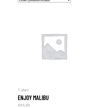
T-shirt
ENJOY MALIBU
€
45.00