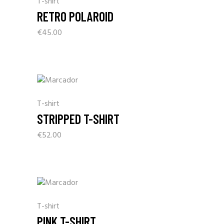
T-shirt
RETRO POLAROID
€
45.00
T-shirt
STRIPPED T-SHIRT
€
52.00
T-shirt
PINK T-SHIRT