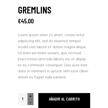
GREMLINS
€
45.00
Lorem ipsum dolor sit amet, consectetur
adipiscing elit, sed do eiusmod tempor
incidid uter labore et dolore magna aliqua.
Ut enim ad minim veniam, quis nostrud
exercitation lamcodu laboris nisi ut aliquip
ex ea commodo consequat. Duis aute irure
dolor in minimerit in uptate velit esse cillum
dolore eu fugiat nulla pariatur.
Gremlins quantity
+
AÑADIR AL CARRITO
-