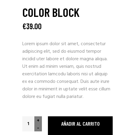
COLOR BLOCK
€
39.00
Lorem ipsum dolor sit amet, consectetur
adipiscing elit, sed do eiusmod tempor
incidid uter labore et dolore magna aliqua.
Ut enim ad minim veniam, quis nostrud
exercitation lamcodu laboris nisi ut aliquip
ex ea commodo consequat. Duis aute irure
dolor in minimerit in uptate velit esse cillum
dolore eu fugiat nulla pariatur.
Color Block quantity
+
AÑADIR AL CARRITO
-