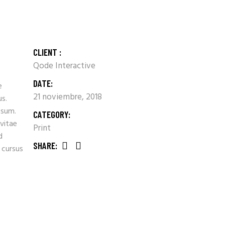
CLIENT :
Qode Interactive
DATE:
e
21 noviembre, 2018
us.
psum.
CATEGORY:
 vitae
Print
d
SHARE:
 cursus