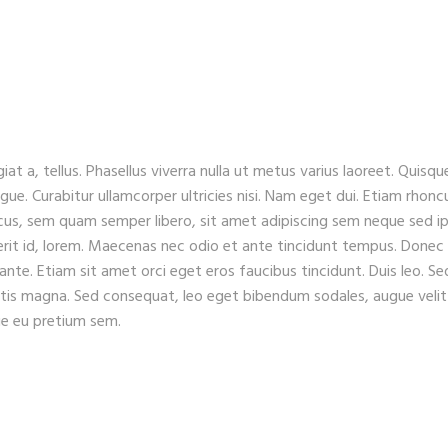
iat a, tellus. Phasellus viverra nulla ut metus varius laoreet. Quisqu
ugue. Curabitur ullamcorper ultricies nisi. Nam eget dui. Etiam rhonc
s, sem quam semper libero, sit amet adipiscing sem neque sed i
erit id, lorem. Maecenas nec odio et ante tincidunt tempus. Donec
 ante. Etiam sit amet orci eget eros faucibus tincidunt. Duis leo. Se
gitis magna. Sed consequat, leo eget bibendum sodales, augue velit
que eu pretium sem.