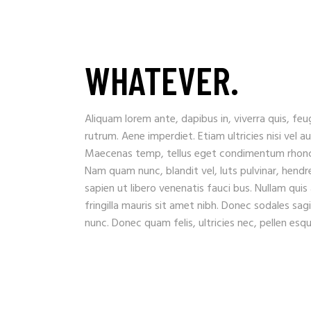
WHATEVER.
Aliquam lorem ante, dapibus in, viverra quis, feug
rutrum. Aene imperdiet. Etiam ultricies nisi vel a
Maecenas temp, tellus eget condimentum rhoncu
Nam quam nunc, blandit vel, luts pulvinar, hendr
sapien ut libero venenatis fauci bus. Nullam quis
fringilla mauris sit amet nibh. Donec sodales sa
nunc. Donec quam felis, ultricies nec, pellen es