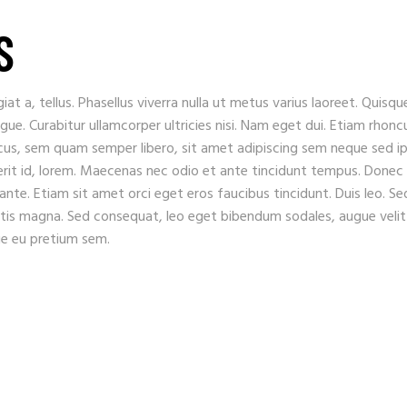
S
iat a, tellus. Phasellus viverra nulla ut metus varius laoreet. Quisqu
ugue. Curabitur ullamcorper ultricies nisi. Nam eget dui. Etiam rhonc
s, sem quam semper libero, sit amet adipiscing sem neque sed i
erit id, lorem. Maecenas nec odio et ante tincidunt tempus. Donec
 ante. Etiam sit amet orci eget eros faucibus tincidunt. Duis leo. Se
gitis magna. Sed consequat, leo eget bibendum sodales, augue velit
que eu pretium sem.