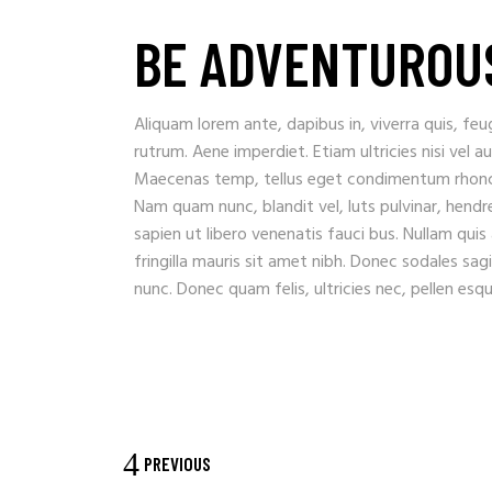
BE ADVENTUROU
Aliquam lorem ante, dapibus in, viverra quis, feug
rutrum. Aene imperdiet. Etiam ultricies nisi vel a
Maecenas temp, tellus eget condimentum rhoncu
Nam quam nunc, blandit vel, luts pulvinar, hendr
sapien ut libero venenatis fauci bus. Nullam quis
fringilla mauris sit amet nibh. Donec sodales sa
nunc. Donec quam felis, ultricies nec, pellen es
PREVIOUS