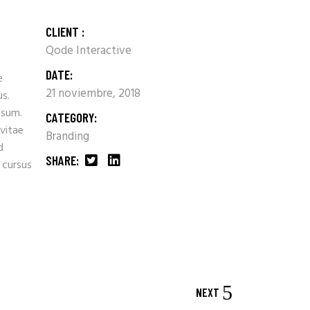
CLIENT :
Qode Interactive
DATE:
e
21 noviembre, 2018
us.
psum.
CATEGORY:
 vitae
Branding
d
SHARE:
 cursus
NEXT