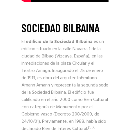
SOCIEDAD BILBAINA
El
edificio de la
Sociedad Bilbaina
es un
edificio situado en la calle Navarra 1 de la
ciudad de
Bilbao
(
Vizcaya
,
España
), en las
inmediaciones de la
plaza Circular
y el
Teatro Arriaga
. Inaugurado el 25 de enero
de 1913, es obra del
arquitecto
Emiliano
Amann Amann
y representa la segunda sede
de la
Sociedad Bilbaina
. El edificio fue
calificado en el año 2000 como
Bien Cultural
con categoría de Monumento
por el
Gobierno vasco
(Decreto 208/2000, de
24/10/01). Previamente, en 1988, había sido
[
1
]
[
2
]
declarado
Bien de Interés Cultural
.