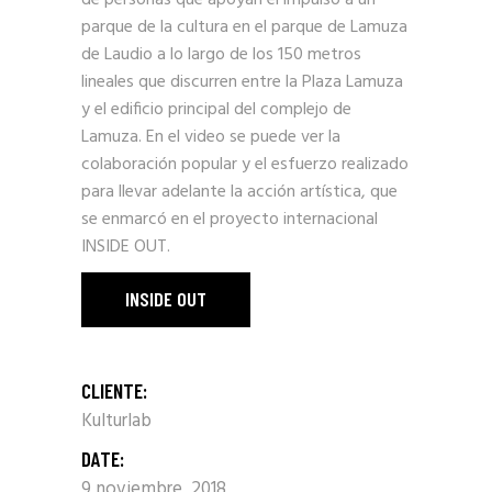
de personas que apoyan el impulso a un
parque de la cultura en el parque de Lamuza
de Laudio a lo largo de los 150 metros
lineales que discurren entre la Plaza Lamuza
y el edificio principal del complejo de
Lamuza. En el video se puede ver la
colaboración popular y el esfuerzo realizado
para llevar adelante la acción artística, que
se enmarcó en el proyecto internacional
INSIDE OUT.
INSIDE OUT
CLIENTE:
Kulturlab
DATE:
9 noviembre, 2018