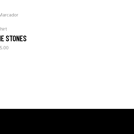
hirt
HE STONES
5.00