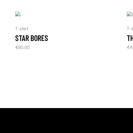
T-shirt
T-s
STAR BORES
T
€
80.00
€
4