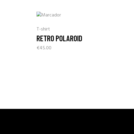
T-shirt
RETRO POLAROID
€
45.00