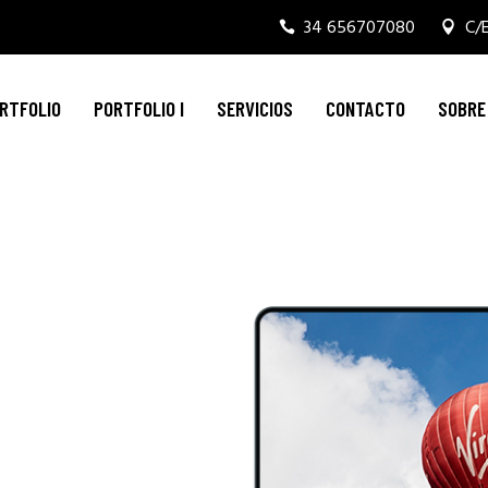
34 656707080
C/E
RTFOLIO
PORTFOLIO I
SERVICIOS
CONTACTO
SOBRE